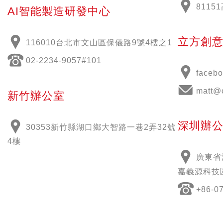
811
AI智能製造研發中心
立方創
116010台北市文山區保儀路9號4樓之1
02-2234-9057#101
face
matt@
新竹辦公室
深圳辦
30353新竹縣湖口鄉大智路一巷2弄32號
4樓
廣東省
嘉義源科技
+86-0