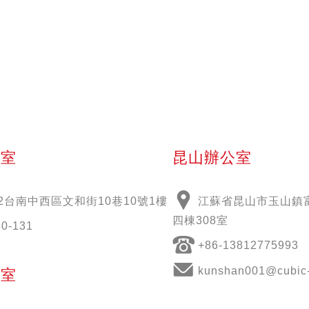
公室
昆山辦公室
2
台南中西區文和街
10
巷
10
號
1
樓
江蘇省昆山市玉山鎮富
四棟308室
30-131
+86-13812775993
kunshan001@cubic-
公室