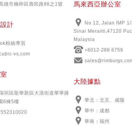
馬來西亞辦公室
51高雄市楠梓區壽民路86之1號
No 12, Jalan IMP 1/
意設計
Sinar Meranti,47120 Puc
Malaysia
book粉絲專頁
+6012-288 6759
cubic-vs.com
sales@rimburgs.co
公室
大陸據點
深圳區龍華新區大浪街道華寧路
華北：北京、咸陽
園6棟5樓
華中：成都
7552310020
華南：福州