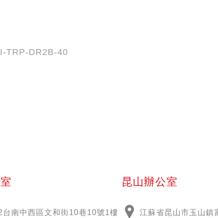
I-TRP-DR2B-40
公室
昆山辦公室
2
台南中西區文和街
10
巷
10
號
1
樓
江蘇省昆山市玉山鎮富