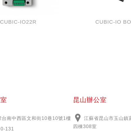
CUBIC-IO22R
CUBIC-IO B
公室
昆山辦公室
2
台南中西區文和街
10
巷
10
號
1
樓
江蘇省昆山市玉山鎮富
四棟308室
30-131