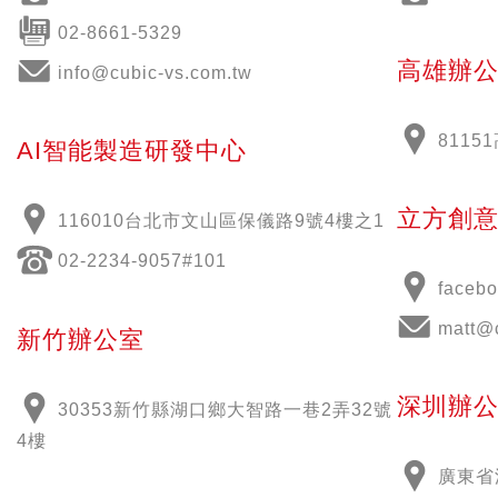
02-8661-5329
高雄辦
info@cubic-vs.com.tw
811
AI智能製造研發中心
立方創
116010台北市文山區保儀路9號4樓之1
02-2234-9057#101
face
matt@
新竹辦公室
深圳辦
30353新竹縣湖口鄉大智路一巷2弄32號
4樓
廣東省