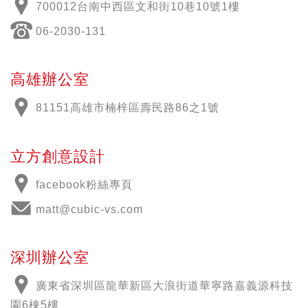
700012
台南中西區文和街
10
巷
10
號
1
樓
06-2030-131
高雄辦公室
81151高雄市楠梓區壽民路86之1號
立方創意設計
facebook粉絲專頁
matt@cubic-vs.com
深圳辦公室
廣東省深圳區龍華新區大浪街道華寧路嘉義源科技
園6棟5樓