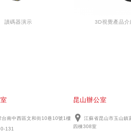
讀碼器演示
3D視覺產品介
公室
昆山辦公室
2
台南中西區文和街
10
巷
10
號
1
樓
江蘇省昆山市玉山鎮富
四棟308室
30-131