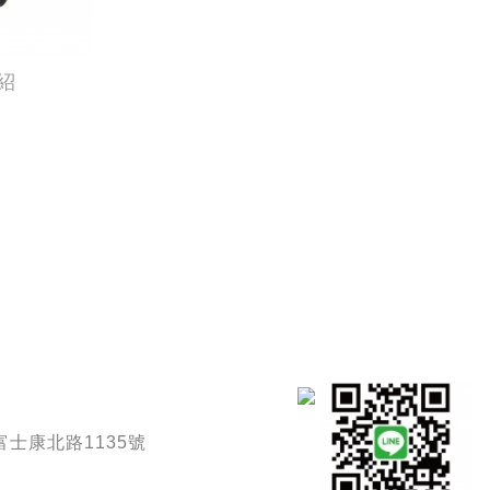
紹
士康北路1135號