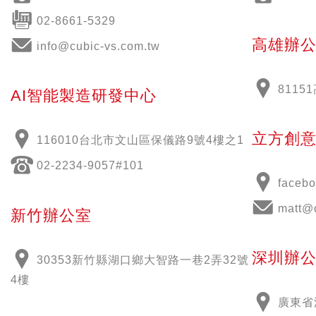
02-8661-5329
高雄辦
info@cubic-vs.com.tw
811
AI智能製造研發中心
立方創
116010台北市文山區保儀路9號4樓之1
02-2234-9057#101
face
matt@
新竹辦公室
深圳辦
30353新竹縣湖口鄉大智路一巷2弄32號
4樓
廣東省