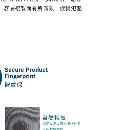
、容易複製而有所侷限，假貨氾濫