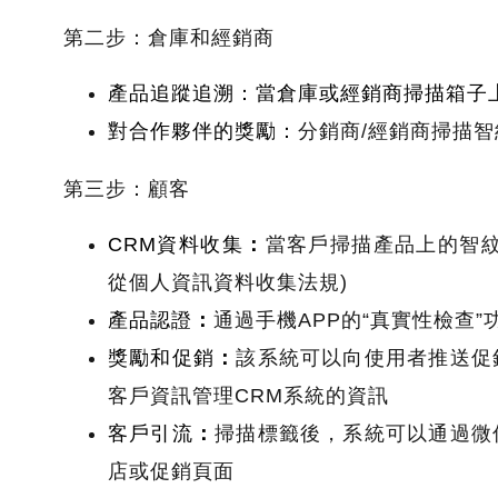
第二步：倉庫和經銷商
產品追蹤追溯
：
當倉庫或經銷商掃描箱子
對合作夥伴的獎勵
：
分銷商
/
經銷商掃描智
第三步：顧客
CRM
資料收集
：
當客戶掃描產品上的智紋
從個人資訊資料收集法規
)
產品認證
：
通過手機
APP
的
“
真實性檢查
”
獎勵和促銷
：
該系統可以向使用者推送促
客戶資訊管理
CRM
系統的資訊
客戶引流
：
掃描標籤後，系統可以通過微
店或促銷頁面