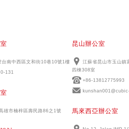
公室
昆山辦公室
2
台南中西區文和街
10
巷
10
號
1
樓
江蘇省昆山市玉山鎮富
四棟308室
30-131
+86-13812775993
kunshan001@cubic-
公室
馬來西亞辦公室
51高雄市楠梓區壽民路86之1號