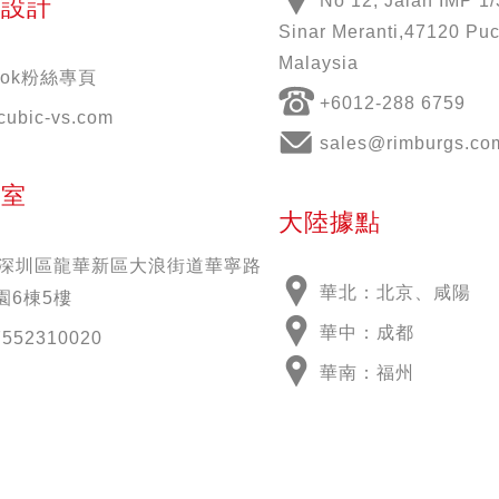
No 12, Jalan IMP 1/
意設計
Sinar Meranti,47120 Puc
Malaysia
book粉絲專頁
+6012-288 6759
cubic-vs.com
sales@rimburgs.co
公室
大陸據點
深圳區龍華新區大浪街道華寧路
華北：北京、咸陽
園6棟5樓
華中：成都
7552310020
華南：福州