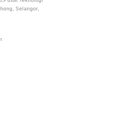
3,Pusat Teknologi
hong, Selangor,
m