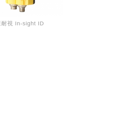
耐視 In-sight ID