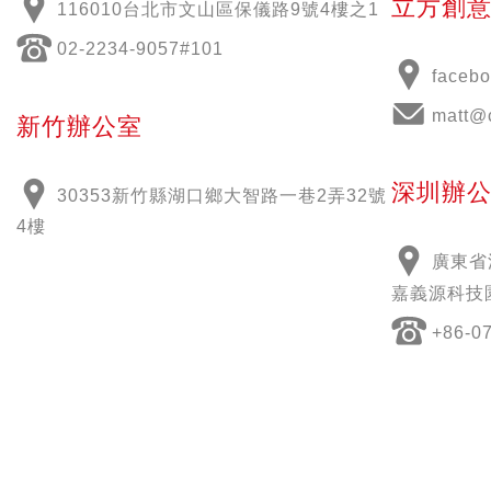
立方創
116010台北市文山區保儀路9號4樓之1
02-2234-9057#101
face
matt@
新竹辦公室
深圳辦
30353新竹縣湖口鄉大智路一巷2弄32號
4樓
廣東省
嘉義源科技
+86-0