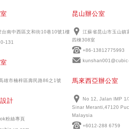
公室
昆山辦公室
2
台南中西區文和街
10
巷
10
號
1
樓
江蘇省昆山市玉山鎮富
四棟308室
30-131
+86-13812775993
kunshan001@cubic-
公室
馬來西亞辦公室
51高雄市楠梓區壽民路86之1號
No 12, Jalan IMP 1/
意設計
Sinar Meranti,47120 Puc
Malaysia
book粉絲專頁
+6012-288 6759