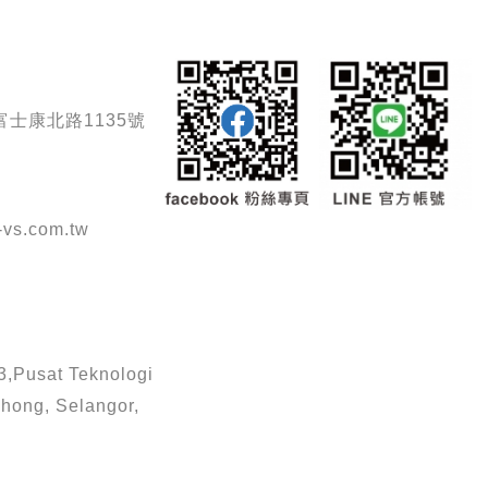
士康北路1135號
vs.com.tw
3,Pusat Teknologi
hong, Selangor,