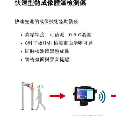
快速型熱成像體溫檢測儀
快速先進的成像技術協助防疫
高精準度，可偵測 0.5 C溫差
8吋平板HMI 檢測畫面清晰可見
即時檢測體溫熱成像
警告畫面與聲音提醒