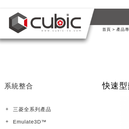
首頁
產品
快速型
系統整合
三菱全系列產品
Emulate3D™