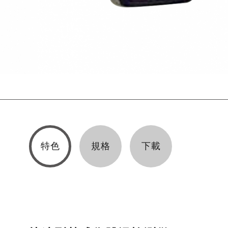
特色
規格
下載