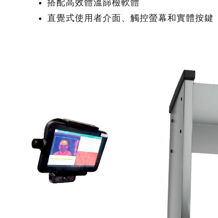
搭配高效體溫篩檢軟體
直覺式使用者介面、觸控螢幕和實體按鍵