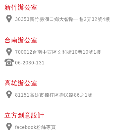
新竹辦公室
30353新竹縣湖口鄉大智路一巷2弄32號4樓
台南辦公室
700012
台南中西區文和街
10
巷
10
號
1
樓
06-2030-131
高雄辦公室
81151高雄市楠梓區壽民路86之1號
立方創意設計
facebook粉絲專頁