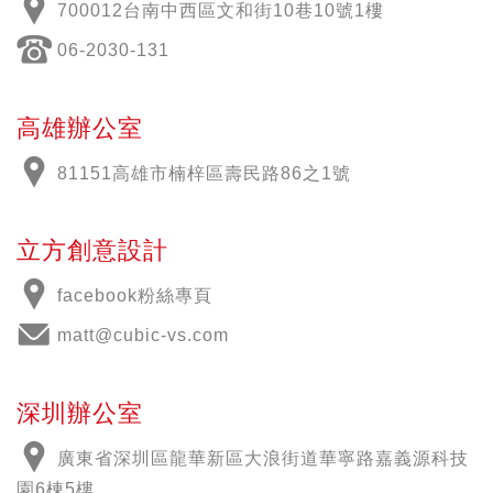
700012
台南中西區文和街
10
巷
10
號
1
樓
06-2030-131
高雄辦公室
81151高雄市楠梓區壽民路86之1號
立方創意設計
facebook粉絲專頁
matt@cubic-vs.com
深圳辦公室
廣東省深圳區龍華新區大浪街道華寧路嘉義源科技
園6棟5樓